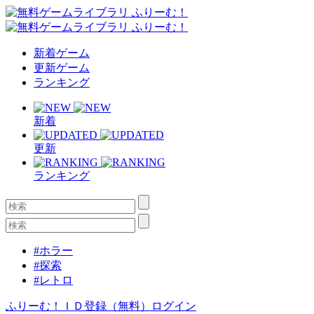
新着ゲーム
更新ゲーム
ランキング
新着
更新
ランキング
#ホラー
#探索
#レトロ
ふりーむ！ＩＤ登録（無料）
ログイン