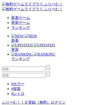
新着ゲーム
更新ゲーム
ランキング
新着
更新
ランキング
#ホラー
#探索
#レトロ
ふりーむ！ＩＤ登録（無料）
ログイン