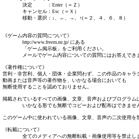
決定 ：Enter（＝Ｚ）
キャンセル：Esc（＝Ｘ）
移動・選択：↓、←、→、↑(＝２、４、６、８）
《ゲーム内容の質問について》
http://www.freem.ne.jp/ にある
「ゲーム掲示板」をご利用ください。
メールでゲーム内容についての質問にはお答えでき
《著作権について》
営利・非営利、個人・団体・企業問わず、この作品のキャラ
動画または音声等の著作物を、いかなる場合においても
無断使用することを認めておりません。
掲載されているすべての画像、文章、音声およびプログラム
いかなる形でも無断でコピーおよび配布はできませ
このゲーム中に使われている画像、文章、音声の二次使用を
《転載について》
全てのメディアへの無断転載・画像使用等を禁止し