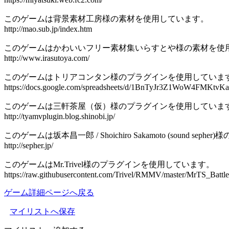
このゲームは背景素材工房様の素材を使用しています。
http://mao.sub.jp/index.htm
このゲームはかわいいフリー素材集いらすとや様の素材を使
http://www.irasutoya.com/
このゲームはトリアコンタン様のプラグインを使用していま
https://docs.google.com/spreadsheets/d/1BnTyJr3Z1WoW4FMKt
このゲームは三軒茶屋（仮）様のプラグインを使用していま
http://tyamvplugin.blog.shinobi.jp/
このゲームは坂本昌一郎 / Shoichiro Sakamoto (sound s
http://sepher.jp/
このゲームはMr.Trivel様のプラグインを使用しています。
https://raw.githubusercontent.com/Trivel/RMMV/master/MrTS_Battle
ゲーム詳細ページへ戻る
マイリストへ保存