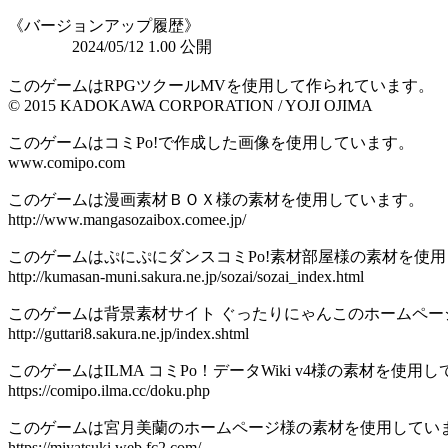
《バージョンアップ履歴》
2024/05/12 1.00 公開
このゲームはRPGツクールMVを使用して作られています。
© 2015 KADOKAWA CORPORATION / YOJI OJIMA
このゲームはコミPo!で作成した画像を使用しています。
www.comipo.com
このゲームは漫画素材ＢＯＸ様の素材を使用しています。
http://www.mangasozaibox.comee.jp/
このゲームはぷにぷにダンスコミPo!素材部屋様の素材を使
http://kumasan-muni.sakura.ne.jp/sozai/sozai_index.html
このゲームは背景素材サイト ぐったりにゃんこのホームペー
http://guttari8.sakura.ne.jp/index.shtml
このゲームはILMA コミPo！データWiki v4様の素材を使用
https://comipo.ilma.cc/doku.php
このゲームは宮月美蘭のホームページ様の素材を使用してい
https://miyatsuki.web.fc2.com/