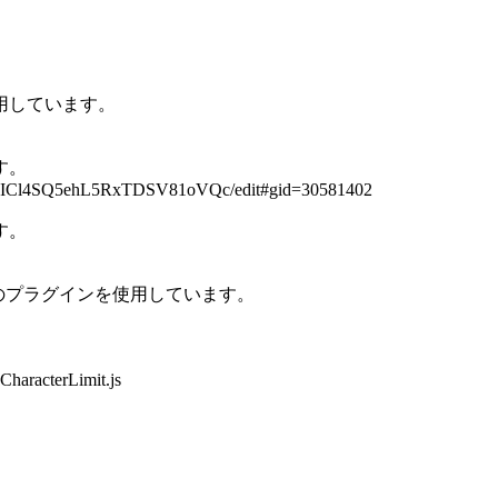
用しています。
す。
vKaICl4SQ5ehL5RxTDSV81oVQc/edit#gid=30581402
す。
epher)様のプラグインを使用しています。
CharacterLimit.js