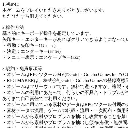
1.初めに
本ゲームをプレイいただきありがとうございます。
ただひたすら耐えてください。
2.操作方法
基本的にキーボード操作を想定しています。
矢印キー・エンターキーがあればクリアできるようになって
・移動：矢印キー(↑↓←→)
・決定：エンターキー(Enter)
・メニュー表示：エスケープキー(Esc)
3.規約・免責事項等
・本ゲームはRPGツクールMV(©Gotcha Gotcha Games Inc./
・RPG MAKERは、株式会社Gotcha Gotcha Gamesの登録
・本ゲームはフリーウェアです。無料で遊べますが、複製・
・本ゲームの利用にあたって、何らかの不具合・トラブルが
あくまで自己責任でご利用ください。
・本ゲームに用いている素材やデータはRPGツクール付属の
・素材データの流用、ゲームの転載・流用・二次配布・商用
・本ゲームから素材やプログラムを抽出し改変することを禁
・本ゲームから素材やプログラムを抽出し頒布(有償・無償問