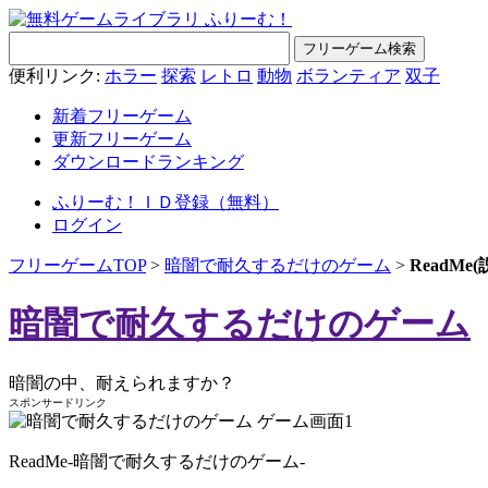
便利リンク:
ホラー
探索
レトロ
動物
ボランティア
双子
新着フリーゲーム
更新フリーゲーム
ダウンロードランキング
ふりーむ！ＩＤ登録（無料）
ログイン
フリーゲームTOP
>
暗闇で耐久するだけのゲーム
>
ReadM
暗闇で耐久するだけのゲーム
暗闇の中、耐えられますか？
スポンサードリンク
ReadMe-暗闇で耐久するだけのゲーム-