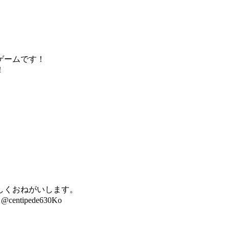
ゲームです！
！
しくおねがいします。
ipede630Ko