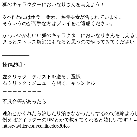
狐のキャラクターにおいなりさんを与えよう！
※本作品にはホラー要素、虐待要素が含まれています。
そういうのが苦手な方はプレイをご遠慮ください。
かわいいかわいい狐のキャラクターにおいなりさんを与える
きっとストレス解消にもなると思うのでやってみてください
___________
操作説明：
左クリック：テキストを送る、選択
右クリック：メニューを開く、キャンセル
＿＿＿＿＿＿＿＿
不具合等があったら：
連絡とかくれたら治したり治さなかったりするので連絡よろ
例えばツイッターのDMとかで教えてくれると嬉しいです！→@cent
https://twitter.com/centipede630Ko
＿＿＿＿＿＿＿＿