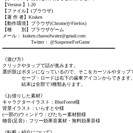
【Version 】1.20
【ファイル】(ブラウザ)
【著 作 者】Kraken
【動作環境】ブラウザ(ChromeかFirefox)
【種 別】ブラウザゲーム
メール： kraken.chaosofwater@gmail.com
Twitter： @SuspenseForGame
━━━━━━━━━━━━━━━━━━━━━━━━━━━━━━━━━━━━━━
《遊び方》
クリックやタップで話が進みます。
選択肢はボタンになっているので、そこをカーソルやタップ
セーブ・ロードは右下の歯車アイコンからできます
結末は全部で3種類あります。
《お借りした素材》
キャラクターイラスト：BlueForest様
背景イラスト：いらすとや様
(一部の)ウィンドウ：びたちー素材館様
物音(足音)：フリー効果音素材・無料効果音様
《転載・紹介について》