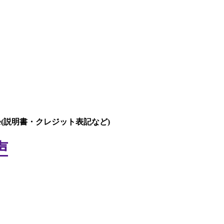
Me(説明書・クレジット表記など)
声