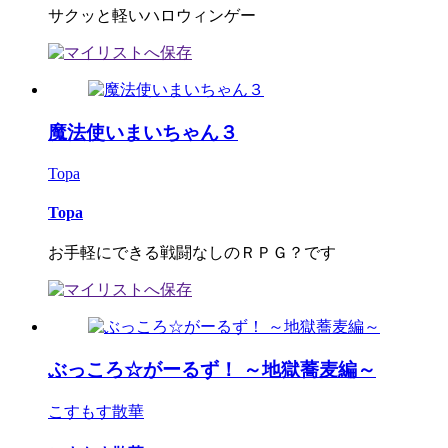
サクッと軽いハロウィンゲー
魔法使いまいちゃん３
Topa
Topa
お手軽にできる戦闘なしのＲＰＧ？です
ぶっころ☆がーるず！ ～地獄蕎麦編～
こすもす散華