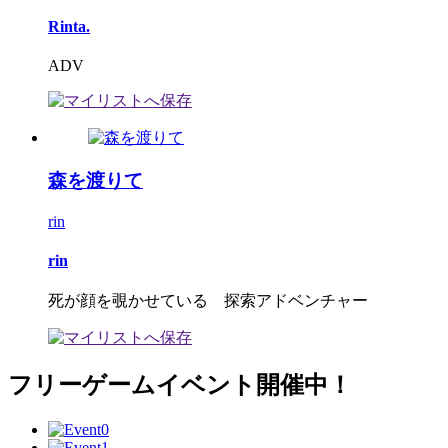
Rinta.
ADV
森を渡りて
rin
rin
死が顔を覗かせている 探索アドベンチャー
フリーゲームイベント開催中！