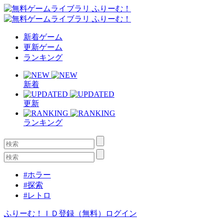
新着ゲーム
更新ゲーム
ランキング
新着
更新
ランキング
#ホラー
#探索
#レトロ
ふりーむ！ＩＤ登録（無料）
ログイン