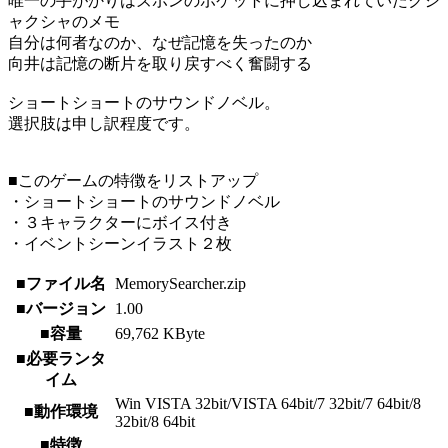
唯一の手がかりはズボンのポケットに押し込まれていたクシ
ャクシャのメモ
自分は何者なのか、なぜ記憶を失ったのか
向井は記憶の断片を取り戻すべく奮闘する
ショートショートのサウンドノベル。
選択肢は申し訳程度です。
■このゲームの特徴をリストアップ
・ショートショートのサウンドノベル
・３キャラクターにボイス付き
・イベントシーンイラスト２枚
■ファイル名
MemorySearcher.zip
■バージョン
1.00
■容量
69,762 KByte
■必要ランタ
イム
Win VISTA 32bit/VISTA 64bit/7 32bit/7 64bit/8
■動作環境
32bit/8 64bit
■特徴