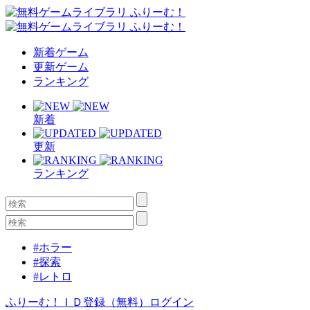
新着ゲーム
更新ゲーム
ランキング
新着
更新
ランキング
#ホラー
#探索
#レトロ
ふりーむ！ＩＤ登録（無料）
ログイン