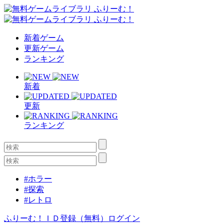
新着ゲーム
更新ゲーム
ランキング
新着
更新
ランキング
#ホラー
#探索
#レトロ
ふりーむ！ＩＤ登録（無料）
ログイン