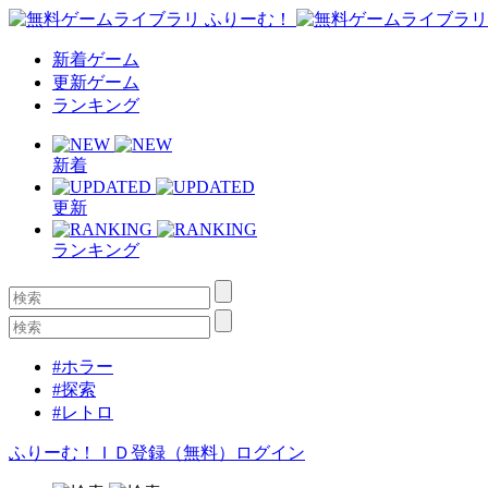
新着ゲーム
更新ゲーム
ランキング
新着
更新
ランキング
#ホラー
#探索
#レトロ
ふりーむ！ＩＤ登録（無料）
ログイン