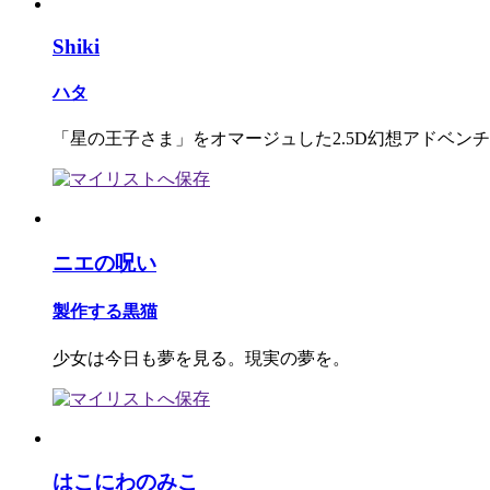
Shiki
ハタ
「星の王子さま」をオマージュした2.5D幻想アドベン
ニエの呪い
製作する黒猫
少女は今日も夢を見る。現実の夢を。
はこにわのみこ