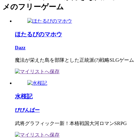
メのフリーゲーム
ほたるびのマホウ
Dazz
魔法が栄えた島を部隊とした正統派(?)戦略SLGゲーム
水桜記
びびんばー
武将グラフィック一新！本格戦国大河ロマンSRPG