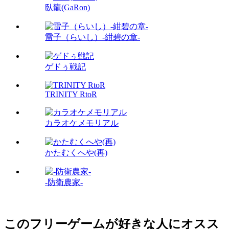
臥龍(GaRon)
雷子（らいし）-紺碧の章-
ゲドぅ戦記
TRINITY RtoR
カラオケメモリアル
かたむくへや(再)
-防衛農家-
このフリーゲームが好きな人にオスス