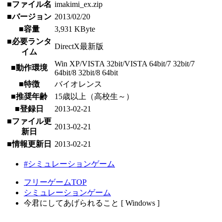
■ファイル名
imakimi_ex.zip
■バージョン
2013/02/20
■容量
3,931 KByte
■必要ランタ
DirectX最新版
イム
Win XP/VISTA 32bit/VISTA 64bit/7 32bit/7
■動作環境
64bit/8 32bit/8 64bit
■特徴
バイオレンス
■推奨年齢
15歳以上（高校生～）
■登録日
2013-02-21
■ファイル更
2013-02-21
新日
■情報更新日
2013-02-21
#シミュレーションゲーム
フリーゲームTOP
シミュレーションゲーム
今君にしてあげられること [ Windows ]