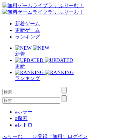
新着ゲーム
更新ゲーム
ランキング
新着
更新
ランキング
#ホラー
#探索
#レトロ
ふりーむ！ＩＤ登録（無料）
ログイン