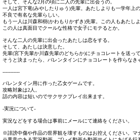
そして、そんな2月の頃に二人の先輩に出会うの。
一人は宮下竜(みやしたりゅう)先輩。あたしよりも一学年上
不良で有名な先輩らしい。
もう一人は川森和樹(かわもりかずき)先輩。この人もあたし
この人は真面目でクールな性格で女子にモテるとか。
そんな二人の先輩に出会ったあたしは恋をする。
そして、あたしは決意した。
先輩(宮下先輩か川森先輩のどちらか)にチョコレートを送っ
そうと決まったら、バレンタインにチョコレートを作らなき
-----------
バレンタイン用に作った乙女ゲームです。
攻略対象は2人。
話の内容は短いのでサクサクプレイ出来ます。
-実況について-
実況などをする場合は事前にメールにて連絡をください。
※誹謗中傷や作品の世界観を壊すものはお控えください。マ
※悪意のある実況動画、プレイ動画を動画サイトにあげる行