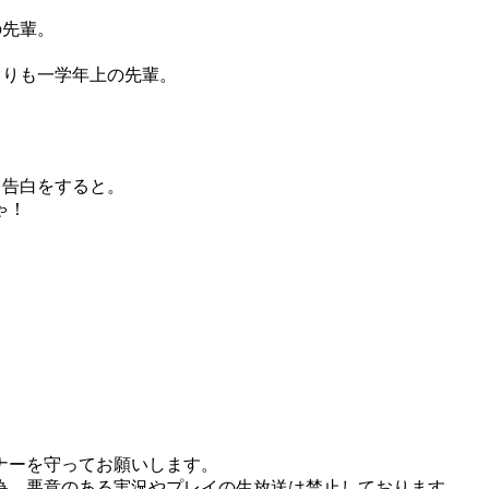
の先輩。
よりも一学年上の先輩。
て告白をすると。
ゃ！
ナーを守ってお願いします。
為、悪意のある実況やプレイの生放送は禁止しております。