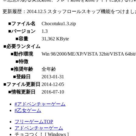
更新履歴：2014.12.5 スタッフロールスキップ機能をつけま
■ファイル名
Chocotuku1.3.zip
■バージョン
1.3
■容量
31,362 KByte
■必要ランタイム
■動作環境
Win 98/2000/ME/XP/VISTA 32bit/VISTA 64bit/7
■特徴
■推奨年齢
全年齢
■登録日
2013-01-31
■ファイル更新日
2014-12-05
■情報更新日
2016-07-10
#アドベンチャーゲーム
#乙女ゲーム
フリーゲームTOP
アドベンチャーゲーム
チョコつく！ [ Windows ]