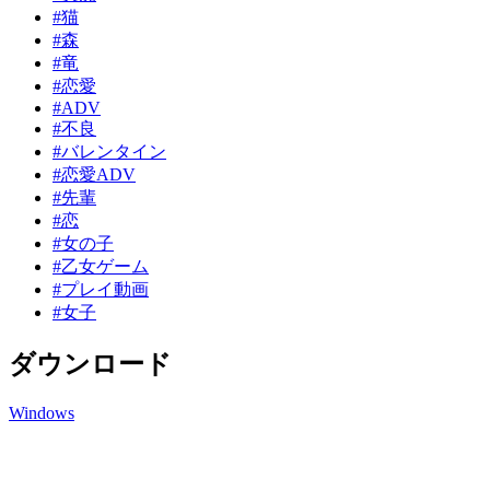
#猫
#森
#竜
#恋愛
#ADV
#不良
#バレンタイン
#恋愛ADV
#先輩
#恋
#女の子
#乙女ゲーム
#プレイ動画
#女子
ダウンロード
Windows