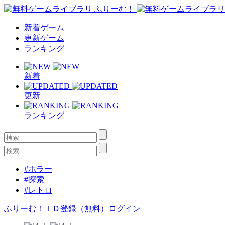
新着ゲーム
更新ゲーム
ランキング
新着
更新
ランキング
#ホラー
#探索
#レトロ
ふりーむ！ＩＤ登録（無料）
ログイン