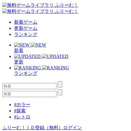
新着ゲーム
更新ゲーム
ランキング
新着
更新
ランキング
#ホラー
#探索
#レトロ
ふりーむ！ＩＤ登録（無料）
ログイン