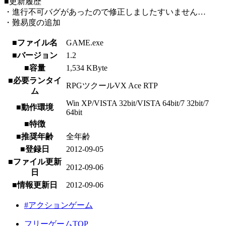
■更新履歴
・進行不可バグがあったので修正しましたすいません…
・難易度の追加
■ファイル名
GAME.exe
■バージョン
1.2
■容量
1,534 KByte
■必要ランタイ
RPGツクールVX Ace RTP
ム
Win XP/VISTA 32bit/VISTA 64bit/7 32bit/7
■動作環境
64bit
■特徴
■推奨年齢
全年齢
■登録日
2012-09-05
■ファイル更新
2012-09-06
日
■情報更新日
2012-09-06
#アクションゲーム
フリーゲームTOP