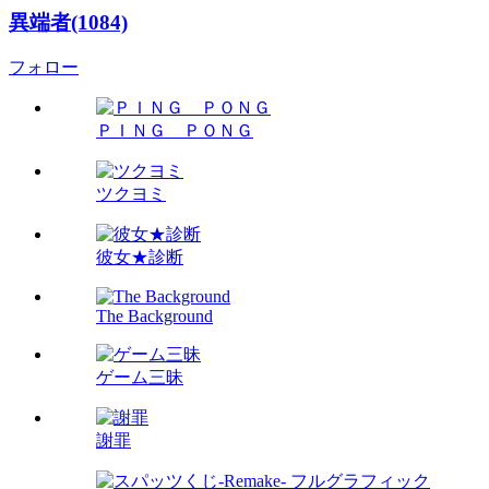
異端者(1084)
フォロー
ＰＩＮＧ ＰＯＮＧ
ツクヨミ
彼女★診断
The Background
ゲーム三昧
謝罪