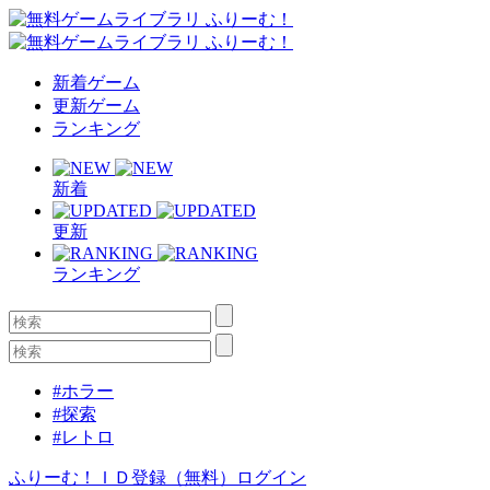
新着ゲーム
更新ゲーム
ランキング
新着
更新
ランキング
#ホラー
#探索
#レトロ
ふりーむ！ＩＤ登録（無料）
ログイン