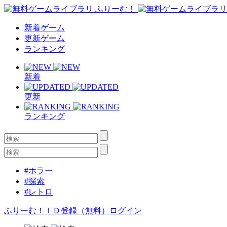
新着ゲーム
更新ゲーム
ランキング
新着
更新
ランキング
#ホラー
#探索
#レトロ
ふりーむ！ＩＤ登録（無料）
ログイン