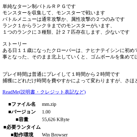
単純なターン制バトルＲＰＧです
モンスターを収集して、モンスターで戦います
バトルメニューは通常攻撃か、属性攻撃の２つのみです
ランク１からランク９までのモンスターがいます、
１つのランクに３種類、計２７匹存在します、少ないです
ストーリー
ある日１１歳になったクローバーは、ナヒナテイシンに初め
事となった、そのまま北上していくと、ゴムボールを集めて
プレイ時間は普通にプレイして１時間から２時間です
捕獲にどれだけ時間を費やすかによって変わりますが、さほ
ReadMe(説明書・クレジット表記など)
■ファイル名
mm.zip
■バージョン
1.00
■容量
55,626 KByte
■必要ランタイム
■動作環境
Win Browser