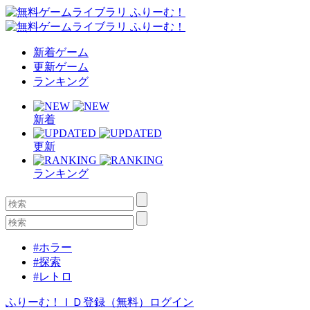
新着ゲーム
更新ゲーム
ランキング
新着
更新
ランキング
#ホラー
#探索
#レトロ
ふりーむ！ＩＤ登録（無料）
ログイン