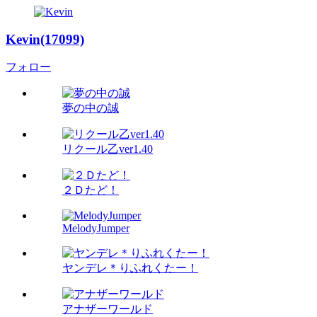
Kevin(17099)
フォロー
夢の中の誠
リクール乙ver1.40
２Ｄたど！
MelodyJumper
ヤンデレ＊りふれくたー！
アナザーワールド