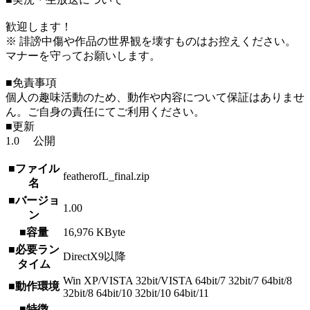
歓迎します！
※ 誹謗中傷や作品の世界観を壊すものはお控えください。
マナーを守ってお願いします。
■免責事項
個人の趣味活動のため、動作や内容について保証はありませ
ん。ご自身の責任にてご利用ください。
■更新
1.0 公開
■ファイル
featherofL_final.zip
名
■バージョ
1.00
ン
■容量
16,976 KByte
■必要ラン
DirectX9以降
タイム
Win XP/VISTA 32bit/VISTA 64bit/7 32bit/7 64bit/8
■動作環境
32bit/8 64bit/10 32bit/10 64bit/11
■特徴