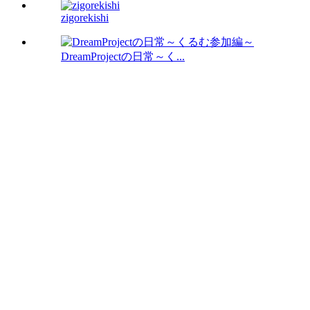
zigorekishi
DreamProjectの日常～く...