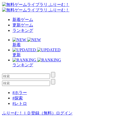
新着ゲーム
更新ゲーム
ランキング
新着
更新
ランキング
#ホラー
#探索
#レトロ
ふりーむ！ＩＤ登録（無料）
ログイン