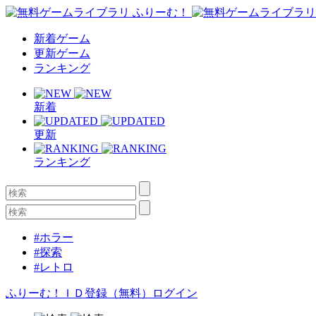
新着ゲーム
更新ゲーム
ランキング
新着
更新
ランキング
#ホラー
#探索
#レトロ
ふりーむ！ＩＤ登録（無料）
ログイン