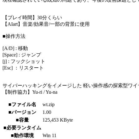
【プレイ時間】30分くらい
【AIart】音楽/効果音/一部の背景に使用
■操作方法
[A/D] : 移動
[Space] : ジャンプ
[j] : フックショット
[Esc] ：リスタート
サイバーハッキングをイメージした 軽い操作感の探索型ワイ
【制作協力】Yu-ri / Yu-na
■ファイル名
wt.zip
■バージョン
1.00
■容量
125,453 KByte
■必要ランタイム
■動作環境
Win 11