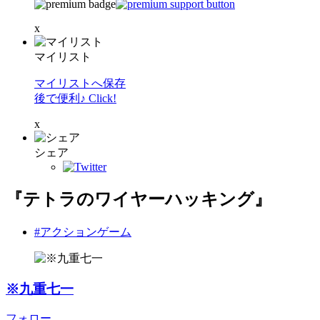
x
マイリスト
マイリストへ保存
後で便利♪ Click!
x
シェア
『テトラのワイヤーハッキング』
#アクションゲーム
※九重七一
フォロー