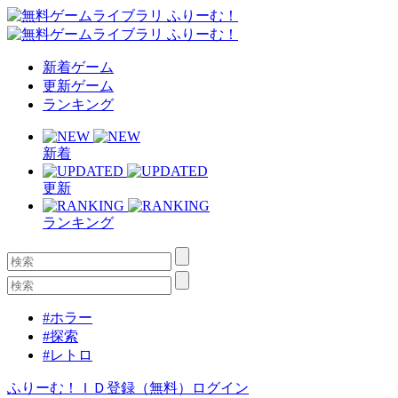
新着ゲーム
更新ゲーム
ランキング
新着
更新
ランキング
#ホラー
#探索
#レトロ
ふりーむ！ＩＤ登録（無料）
ログイン