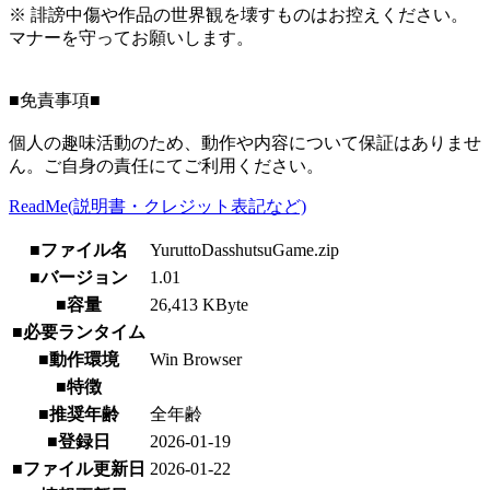
※ 誹謗中傷や作品の世界観を壊すものはお控えください。
マナーを守ってお願いします。
■免責事項■
個人の趣味活動のため、動作や内容について保証はありませ
ん。ご自身の責任にてご利用ください。
ReadMe(説明書・クレジット表記など)
■ファイル名
YuruttoDasshutsuGame.zip
■バージョン
1.01
■容量
26,413 KByte
■必要ランタイム
■動作環境
Win Browser
■特徴
■推奨年齢
全年齢
■登録日
2026-01-19
■ファイル更新日
2026-01-22