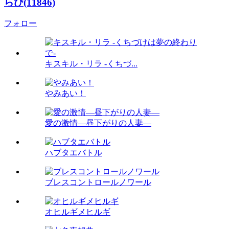
らび(11846)
フォロー
キスキル・リラ -くちづ...
やみあい！
愛の激情―昼下がりの人妻―
ハブタエバトル
ブレスコントロールノワール
オヒルギメヒルギ