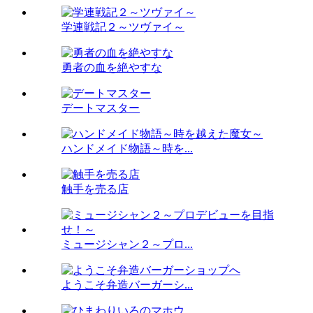
学連戦記２～ツヴァイ～
勇者の血を絶やすな
デートマスター
ハンドメイド物語～時を...
触手を売る店
ミュージシャン２～プロ...
ようこそ弁造バーガーシ...