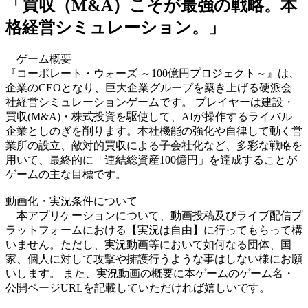
「買収（M&A）こそが最強の戦略。本
格経営シミュレーション。」
ゲーム概要
『コーポレート・ウォーズ ～100億円プロジェクト～』は、
企業のCEOとなり、巨大企業グループを築き上げる硬派会
社経営シミュレーションゲームです。 プレイヤーは建設・
買収(M&A)・株式投資を駆使して、AIが操作するライバル
企業としのぎを削ります。本社機能の強化や自律して動く営
業所の設立、敵対的買収による子会社化など、多彩な戦略を
用いて、最終的に「連結総資産100億円」を達成することが
ゲームの主な目標です。
動画化・実況条件について
本アプリケーションについて、動画投稿及びライブ配信プ
ラットフォームにおける【実況は自由】に行ってもらって構
いません。ただし、実況動画等において如何なる団体、国
家、個人に対して攻撃や擁護行うような事はしない様にお願
いします。 また、実況動画の概要に本ゲームのゲーム名・
公開ページURLを記載していただければ嬉しいです。