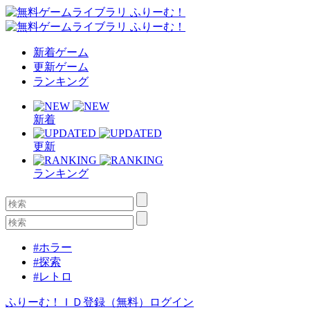
新着ゲーム
更新ゲーム
ランキング
新着
更新
ランキング
#ホラー
#探索
#レトロ
ふりーむ！ＩＤ登録（無料）
ログイン