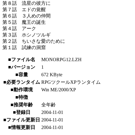
第８話 流星の彼方に
第７話 エドの覚醒
第６話 ３人めの仲間
第５話 魔王の誕生
第４話 アーク
第３話 ホシノツルギ
第２話 ちいさな愛のために
第１話 試練の洞窟
■ファイル名
MONORPG12.LZH
■バージョン
1
■容量
672 KByte
■必要ランタイム
RPGツクールXPランタイム
■動作環境
Win ME/2000/XP
■特徴
■推奨年齢
全年齢
■登録日
2004-11-01
■ファイル更新日
2004-11-01
■情報更新日
2004-11-01