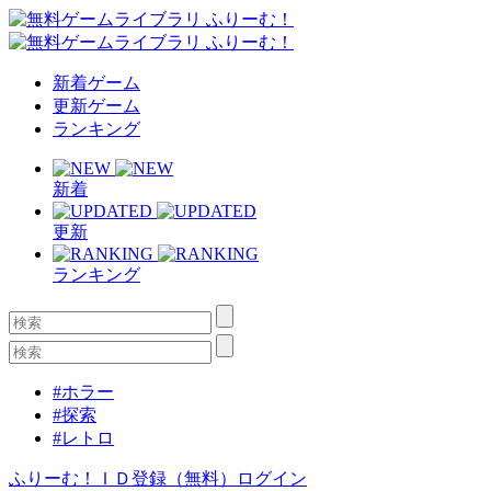
新着ゲーム
更新ゲーム
ランキング
新着
更新
ランキング
#ホラー
#探索
#レトロ
ふりーむ！ＩＤ登録（無料）
ログイン