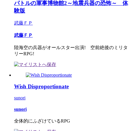
パトルの軍事博物館2～地震兵器の恐怖～ 体
験版
武藤ＦＰ
武藤ＦＰ
陸海空の兵器がオールスター出演! 空前絶後のミリタ
リーRPG!
Wish Disproportionate
sunori
sunori
全体的にふざけているRPG