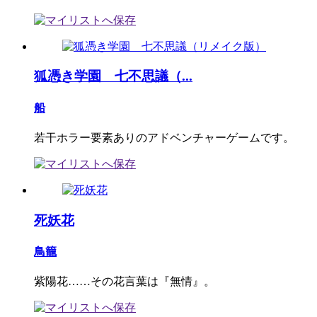
狐憑き学園 七不思議（...
船
若干ホラー要素ありのアドベンチャーゲームです。
死妖花
鳥籠
紫陽花……その花言葉は『無情』。