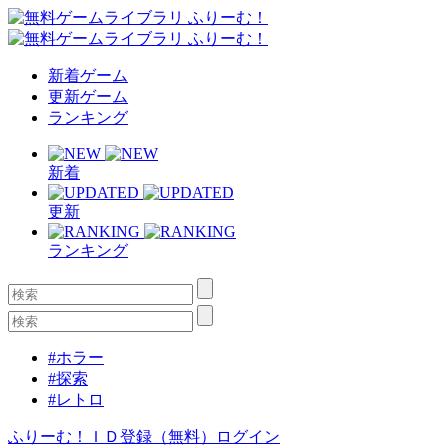
新着ゲーム
更新ゲーム
ランキング
新着
更新
ランキング
#ホラー
#探索
#レトロ
ふりーむ！ＩＤ登録（無料）
ログイン