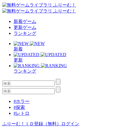
新着ゲーム
更新ゲーム
ランキング
新着
更新
ランキング
#ホラー
#探索
#レトロ
ふりーむ！ＩＤ登録（無料）
ログイン