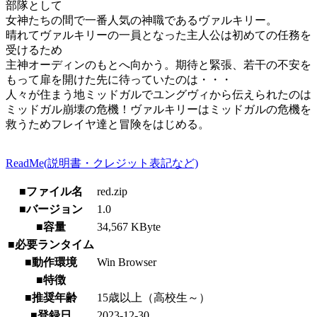
部隊として
女神たちの間で一番人気の神職であるヴァルキリー。
晴れてヴァルキリーの一員となった主人公は初めての任務を
受けるため
主神オーディンのもとへ向かう。期待と緊張、若干の不安を
もって扉を開けた先に待っていたのは・・・
人々が住まう地ミッドガルでユングヴィから伝えられたのは
ミッドガル崩壊の危機！ヴァルキリーはミッドガルの危機を
救うためフレイヤ達と冒険をはじめる。
ReadMe(説明書・クレジット表記など)
■ファイル名
red.zip
■バージョン
1.0
■容量
34,567 KByte
■必要ランタイム
■動作環境
Win Browser
■特徴
■推奨年齢
15歳以上（高校生～）
■登録日
2023-12-30