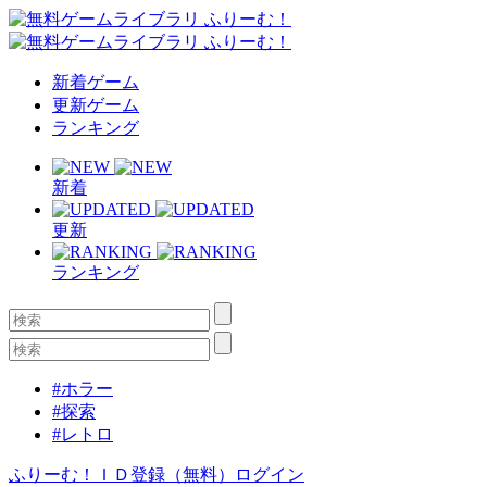
新着ゲーム
更新ゲーム
ランキング
新着
更新
ランキング
#ホラー
#探索
#レトロ
ふりーむ！ＩＤ登録（無料）
ログイン