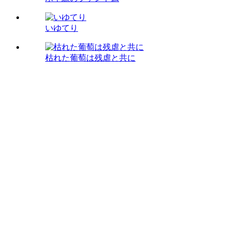
いゆてり
枯れた葡萄は残虐と共に