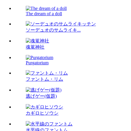
The dream of a doll
ソーデュオのサムライキ...
魂篭神社
Purgatorium
ファントム・リム
逃げゲー(仮題)
カギロヒソウシ
水平線のファントム