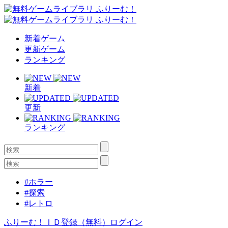
新着ゲーム
更新ゲーム
ランキング
新着
更新
ランキング
#ホラー
#探索
#レトロ
ふりーむ！ＩＤ登録（無料）
ログイン