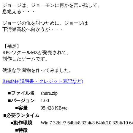
ジョージは、ジョーモンに何かを言い残して、
息絶える・・・
ジョージの仇を討つために、ジョージは
下汚巣高校へ向かうが・・・
【補足】
RPGツクールMZが発売されて、
制作したゲームです。
硬派な学園物を作ってみました。
ReadMe(説明書・クレジット表記など)
■ファイル名
shura.zip
■バージョン
1.00
■容量
95,428 KByte
■必要ランタイム
■動作環境
Win 7 32bit/7 64bit/8 32bit/8 64bit/10 32bit/10 6
■特徴