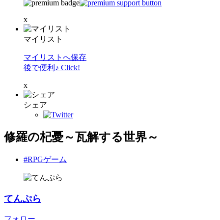
x
マイリスト
マイリストへ保存
後で便利♪ Click!
x
シェア
修羅の杞憂～瓦解する世界～
#RPGゲーム
てんぷら
フォロー