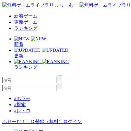
新着ゲーム
更新ゲーム
ランキング
新着
更新
ランキング
#ホラー
#探索
#レトロ
ふりーむ！ＩＤ登録（無料）
ログイン