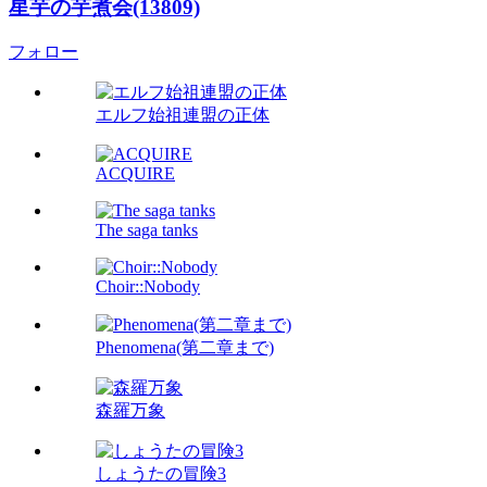
星芋の芋煮会(13809)
フォロー
エルフ始祖連盟の正体
ACQUIRE
The saga tanks
Choir::Nobody
Phenomena(第二章まで)
森羅万象
しょうたの冒険3