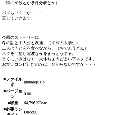
（特に変数とか条件分岐とか）
バグもいくつか・・・
直していきます。
今回のストーリーは、
冬の話と主人公と友達。（平成の大学生）
二人はうどんを食べながら、（おでんうどん）
ネタを回想し電波な夜をまっとうする。
とくにいみはなく、大体ちょうどよい下ネタです。
お笑いコンビ組むのかは、分からないですが・・・
■ファイル
ginnanqe.zip
名
■バージョ
0.00
ン
■容量
64,796 KByte
■必要ラン
DirectX
タイム