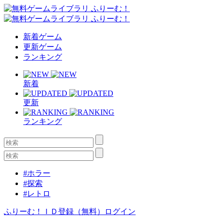
新着ゲーム
更新ゲーム
ランキング
新着
更新
ランキング
#ホラー
#探索
#レトロ
ふりーむ！ＩＤ登録（無料）
ログイン