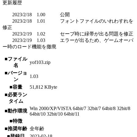
更新履歴
2023/2/18 1.00 公開
2023/2/18 1.01 フォントファイルのいれわすれを
修正
2023/2/19 1.02 セーブ時に緑帯が出る問題を修正
2023/2/19 1.03 エラーが出るため、ゲームオーバ
ー時のロード機能を撤廃
■ファイル
yof103.zip
名
■バージョ
1.03
ン
■容量
51,812 KByte
■必要ラン
タイム
Win 2000/XP/VISTA 64bit/7 32bit/7 64bit/8 32bit/8
■動作環境
64bit/10 32bit/10 64bit/11
■特徴
■推奨年齢
全年齢
■登録日
2023-02-18