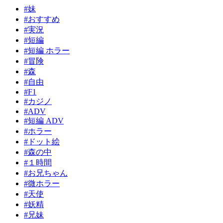
#妹
#おすすめ
#実況
#短編
#短編 ホラー
#冒険
#森
#自由
#F1
#カジノ
#ADV
#短編 ADV
#ホラー
#ドット絵
#森の中
#１時間
#お兄ちゃん
#微ホラー
#天使
#妖精
#兄妹