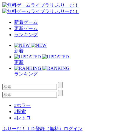
新着ゲーム
更新ゲーム
ランキング
新着
更新
ランキング
#ホラー
#探索
#レトロ
ふりーむ！ＩＤ登録（無料）
ログイン