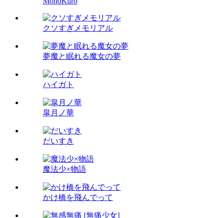
MonoKuro
クソすぎメモリアル
夢魔と眠れる魔女の夢
ハイガト
皐月ノ華
だいすき
魔法少×物語
かけ橋を飛んでって