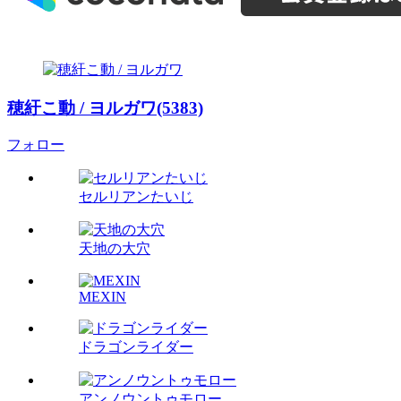
穂紆こ動 / ヨルガワ(5383)
フォロー
セルリアンたいじ
天地の大穴
MEXIN
ドラゴンライダー
アンノウントゥモロー