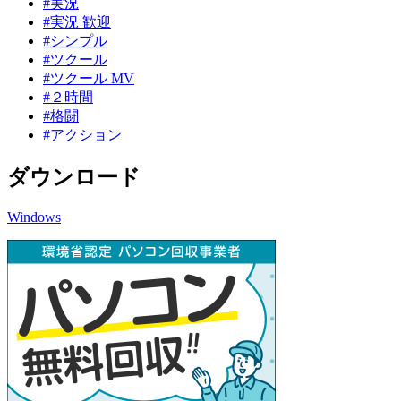
#実況
#実況 歓迎
#シンプル
#ツクール
#ツクール MV
#２時間
#格闘
#アクション
ダウンロード
Windows