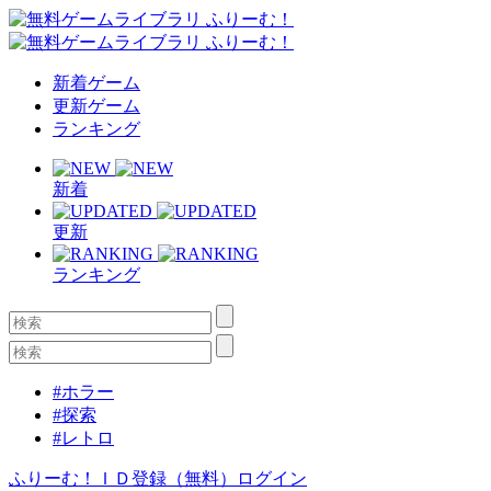
新着ゲーム
更新ゲーム
ランキング
新着
更新
ランキング
#ホラー
#探索
#レトロ
ふりーむ！ＩＤ登録（無料）
ログイン