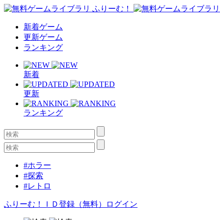
新着ゲーム
更新ゲーム
ランキング
新着
更新
ランキング
#ホラー
#探索
#レトロ
ふりーむ！ＩＤ登録（無料）
ログイン