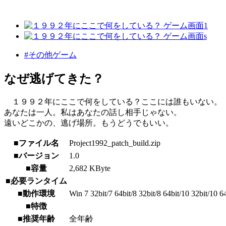
#その他ゲーム
なぜ逃げてきた？
１９９２年にここで何をしている？ここには誰もいない。
あなたは一人。私はあなたの話し相手じゃない。
遠いどこかの、逃げ場所。もうどうでもいい。
■ファイル名
Project1992_patch_build.zip
■バージョン
1.0
■容量
2,682 KByte
■必要ランタイム
■動作環境
Win 7 32bit/7 64bit/8 32bit/8 64bit/10 32bit/10 6
■特徴
■推奨年齢
全年齢