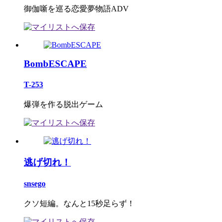
御伽噺を巡る恋愛夢物語ADV
BombESCAPE
T-253
爆弾を作る脱出ゲーム
逃げ切れ！
snsego
クソ短編。なんと15秒足らず！