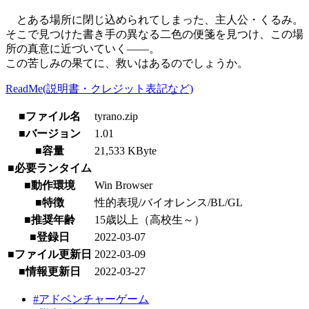
とある場所に閉じ込められてしまった、主人公・くるみ。
そこで見つけた書き手の異なる二色の便箋を見つけ、この場
所の真意に近づいていく——。
この苦しみの果てに、救いはあるのでしょうか。
ReadMe(説明書・クレジット表記など)
■ファイル名
tyrano.zip
■バージョン
1.01
■容量
21,533 KByte
■必要ランタイム
■動作環境
Win Browser
■特徴
性的表現/バイオレンス/BL/GL
■推奨年齢
15歳以上（高校生～）
■登録日
2022-03-07
■ファイル更新日
2022-03-09
■情報更新日
2022-03-27
#アドベンチャーゲーム