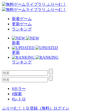
新着ゲーム
更新ゲーム
ランキング
新着
更新
ランキング
#ホラー
#探索
#レトロ
ふりーむ！ＩＤ登録（無料）
ログイン