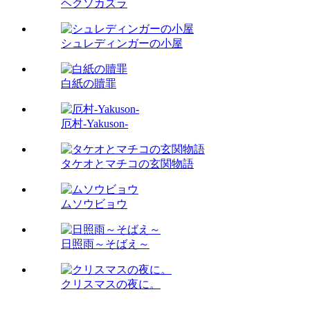
ヘクソカズラ
シュレディンガーの小屋
白紙の贖罪
厄村-Yakuson-
タケオとマチコの玄関物語
ムソウビョウ
日照雨～そばえ～
クリスマスの夜に。