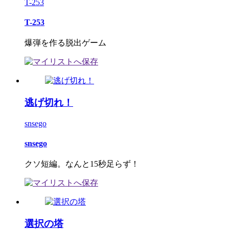
T-253
T-253
爆弾を作る脱出ゲーム
逃げ切れ！
snsego
snsego
クソ短編。なんと15秒足らず！
選択の塔