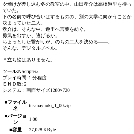
夕焼けが差し込む冬の教室の中、山田孝介は高橋遊里を待っ
ていた。
下の名前で呼び合いはするものの、別の大学に向かうことが
決まっていた二人。
孝介は、そんな中、遊里へ言葉を紡ぐ。
勇気を出すか、逃げるか。
ちょっとした繋がりが、のちの二人を決める――。
そんな、デジタルノベル。
＊立ち絵はありません。
ツール:NScripter2
プレイ時間:１分程度
ＥＮＤ数:２
システム：画面サイズ1280×720
■ファイル
tiisanayuuki_1_00.zip
名
■バージョ
1.00
ン
■容量
27,028 KByte