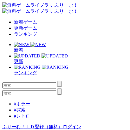
新着ゲーム
更新ゲーム
ランキング
新着
更新
ランキング
#ホラー
#探索
#レトロ
ふりーむ！ＩＤ登録（無料）
ログイン