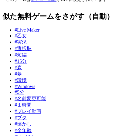
似た無料ゲームをさがす（自動）
#Live Maker
#乙女
#実況
#選択肢
#短編
#15分
#森
#夢
#環境
#Windows
#5分
#名前変更可能
#１時間
#プレイ動画
#ブタ
#懐かし
#全年齢