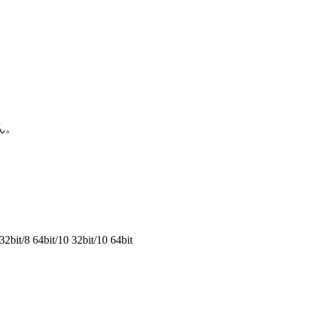
ん。
2bit/8 64bit/10 32bit/10 64bit