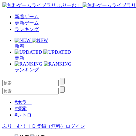
新着ゲーム
更新ゲーム
ランキング
新着
更新
ランキング
#ホラー
#探索
#レトロ
ふりーむ！ＩＤ登録（無料）
ログイン