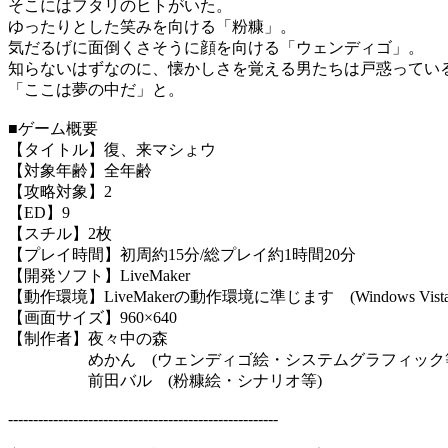
そこにはフタリのヒトがいた。
ゆったりとした笑みを向ける「粉糠」。
気だるげに面倒くさそうに顔を向ける「ウェンディゴ」。
知らないはずなのに、懐かしさを覚える男たちは戸惑ってい
「ここは夢の中だ」と。
■ゲーム概要
【タイトル】復、来マシょウ
【対象年齢】全年齢
【攻略対象】2
【ED】9
【スチル】2枚
【プレイ時間】初周約15分/総プレイ約1時間20分
【開発ソフト】LiveMaker
【動作環境】LiveMakerの動作環境に準じます (Windows Vista/7
【画面サイズ】960×640
【制作者】夜々中の森
めかん (ウェンディゴ絵・システムグラフィック等
前田バル (粉糠絵・シナリオ等)
------------------------------------------------------