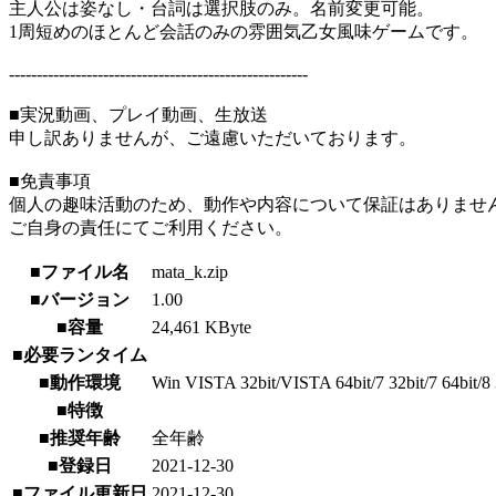
主人公は姿なし・台詞は選択肢のみ。名前変更可能。
1周短めのほとんど会話のみの雰囲気乙女風味ゲームです。
------------------------------------------------------
■実況動画、プレイ動画、生放送
申し訳ありませんが、ご遠慮いただいております。
■免責事項
個人の趣味活動のため、動作や内容について保証はありませ
ご自身の責任にてご利用ください。
■ファイル名
mata_k.zip
■バージョン
1.00
■容量
24,461 KByte
■必要ランタイム
■動作環境
Win VISTA 32bit/VISTA 64bit/7 32bit/7 64bit/8 3
■特徴
■推奨年齢
全年齢
■登録日
2021-12-30
■ファイル更新日
2021-12-30