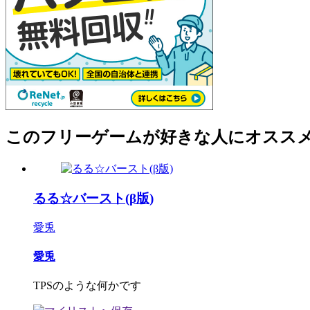
このフリーゲームが好きな人にオスス
るる☆バースト(β版)
愛兎
愛兎
TPSのような何かです