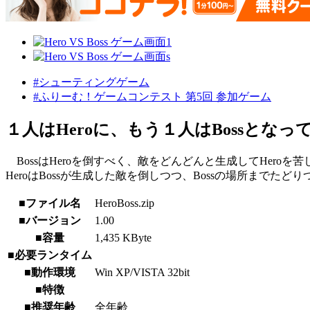
#シューティングゲーム
#ふりーむ！ゲームコンテスト 第5回 参加ゲーム
１人はHeroに、もう１人はBossとなっ
BossはHeroを倒すべく、敵をどんどんと生成してHeroを
HeroはBossが生成した敵を倒しつつ、Bossの場所までたどり
■ファイル名
HeroBoss.zip
■バージョン
1.00
■容量
1,435 KByte
■必要ランタイム
■動作環境
Win XP/VISTA 32bit
■特徴
■推奨年齢
全年齢