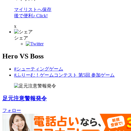
マイリストへ保存
後で便利♪ Click!
x
シェア
Hero VS Boss
#シューティングゲーム
#ふりーむ！ゲームコンテスト 第5回 参加ゲーム
足元注意警報発令
フォロー