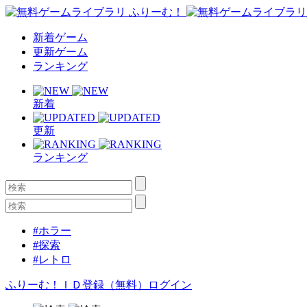
新着ゲーム
更新ゲーム
ランキング
新着
更新
ランキング
#ホラー
#探索
#レトロ
ふりーむ！ＩＤ登録（無料）
ログイン