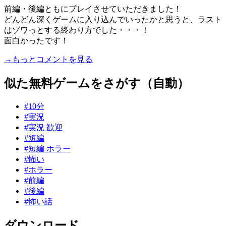
前編・後編ともにプレイさせていただきました！
どんどん深くゲームに入り込んでいったかと思うと、ラスト
はゾワっとする終わり方でした・・・！
面白かったです！
→もっとコメントを見る
似た無料ゲームをさがす（自動）
#10分
#実況
#実況 歓迎
#短編
#短編 ホラー
#怖い
#ホラー
#前編
#後編
#怖い話
ダウンロード