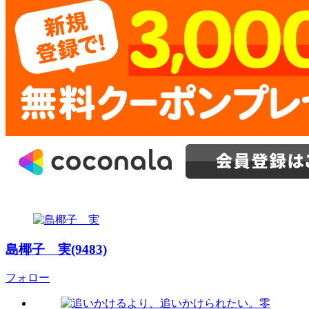
島椰子 実(9483)
フォロー