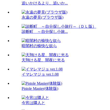
追いかけるより、追いか...
永遠の夢見(ブラウザ版)
診断町 ～自分探し小旅...
暗闇村の愉快な奴ら
天翔ける星、闇夜に光る
イマレマジョ ver.1.08
Pistole Magier(体験版)
今宵は隣人と