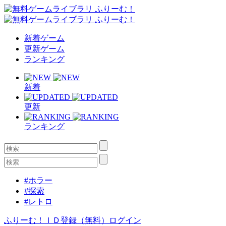
新着ゲーム
更新ゲーム
ランキング
新着
更新
ランキング
#ホラー
#探索
#レトロ
ふりーむ！ＩＤ登録（無料）
ログイン