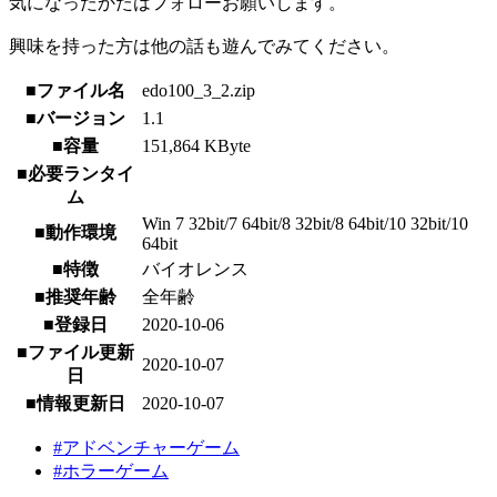
気になったかたはフォローお願いします。
興味を持った方は他の話も遊んでみてください。
■ファイル名
edo100_3_2.zip
■バージョン
1.1
■容量
151,864 KByte
■必要ランタイ
ム
Win 7 32bit/7 64bit/8 32bit/8 64bit/10 32bit/10
■動作環境
64bit
■特徴
バイオレンス
■推奨年齢
全年齢
■登録日
2020-10-06
■ファイル更新
2020-10-07
日
■情報更新日
2020-10-07
#アドベンチャーゲーム
#ホラーゲーム