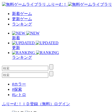
新着ゲーム
更新ゲーム
ランキング
新着
更新
ランキング
#ホラー
#探索
#レトロ
ふりーむ！ＩＤ登録（無料）
ログイン