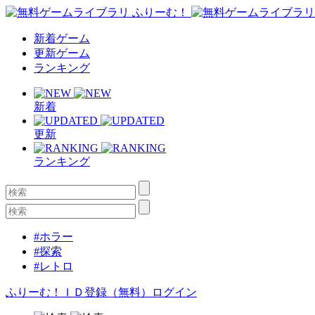
新着ゲーム
更新ゲーム
ランキング
新着
更新
ランキング
#ホラー
#探索
#レトロ
ふりーむ！ＩＤ登録（無料）
ログイン