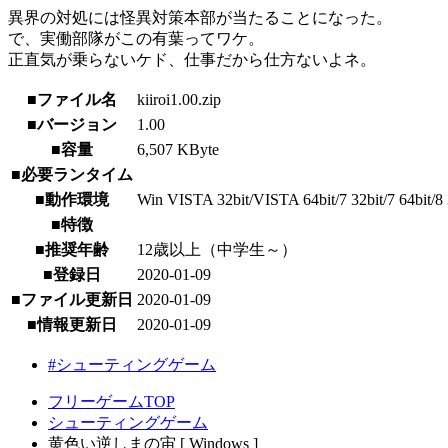
異界の対処には怪異対策本部が当たることになった。
で、実働部隊がこの有葉ってワケ。
正直気が乗らないケド、仕事だから仕方ないよネ。
■ファイル名
kiiroi1.00.zip
■バージョン
1.00
■容量
6,507 KByte
■必要ランタイム
■動作環境
Win VISTA 32bit/VISTA 64bit/7 32bit/7 64bit/8 3
■特徴
■推奨年齢
12歳以上（中学生～）
■登録日
2020-01-09
■ファイル更新日
2020-01-09
■情報更新日
2020-01-09
#シューティングゲーム
フリーゲームTOP
シューティングゲーム
黄色い逆しまの宙 [ Windows ]