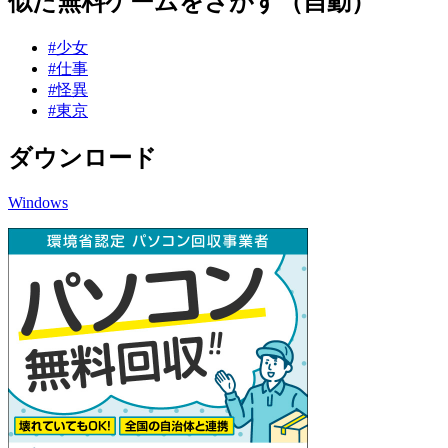
似た無料ゲームをさがす（自動）
#少女
#仕事
#怪異
#東京
ダウンロード
Windows