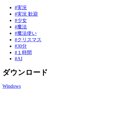
#実況
#実況 歓迎
#少女
#魔法
#魔法使い
#クリスマス
#30分
#１時間
#AI
ダウンロード
Windows