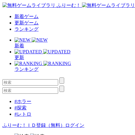
新着ゲーム
更新ゲーム
ランキング
新着
更新
ランキング
#ホラー
#探索
#レトロ
ふりーむ！ＩＤ登録（無料）
ログイン