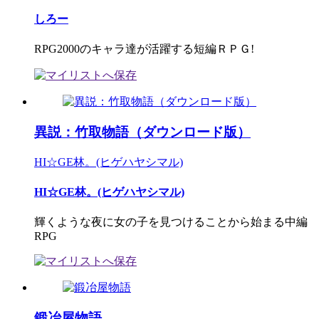
しろー
RPG2000のキャラ達が活躍する短編ＲＰＧ!
異説：竹取物語（ダウンロード版）
HI☆GE林。(ヒゲハヤシマル)
HI☆GE林。(ヒゲハヤシマル)
輝くような夜に女の子を見つけることから始まる中編
RPG
鍛冶屋物語