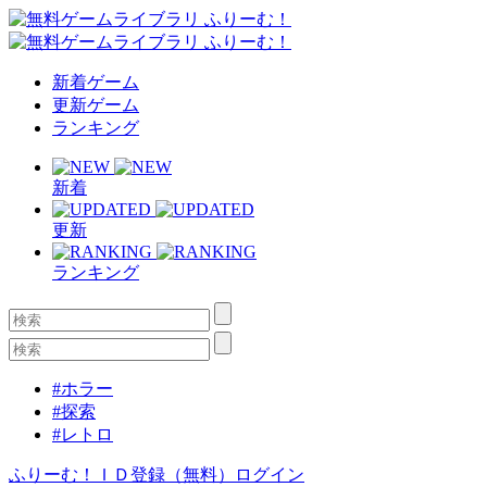
新着ゲーム
更新ゲーム
ランキング
新着
更新
ランキング
#ホラー
#探索
#レトロ
ふりーむ！ＩＤ登録（無料）
ログイン