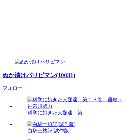
ぬか漬けパリピマン(10031)
フォロー
科学に飽きた人類達 第...
白騎士旅記[試作版]