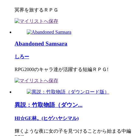
冥界を旅するＲＰＧ
Abandoned Samsara
しろー
RPG2000のキャラ達が活躍する短編ＲＰＧ!
異説：竹取物語（ダウン...
HI☆GE林。(ヒゲハヤシマル)
輝くような夜に女の子を見つけることから始まる中編