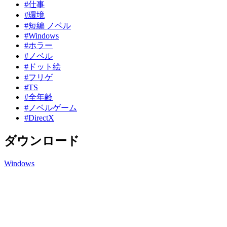
#仕事
#環境
#短編 ノベル
#Windows
#ホラー
#ノベル
#ドット絵
#フリゲ
#TS
#全年齢
#ノベルゲーム
#DirectX
ダウンロード
Windows