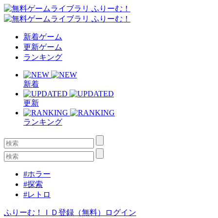
新着ゲーム
更新ゲーム
ランキング
新着
更新
ランキング
#ホラー
#探索
#レトロ
ふりーむ！ＩＤ登録（無料）
ログイン