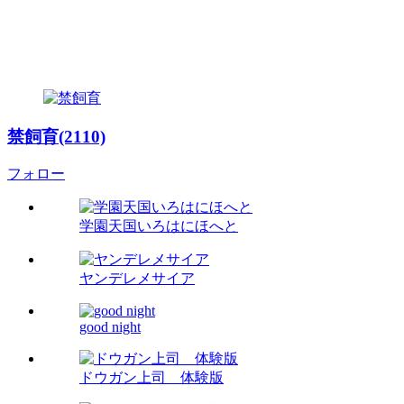
禁飼育(2110)
フォロー
学園天国いろはにほへと
ヤンデレメサイア
good night
ドウガン上司 体験版