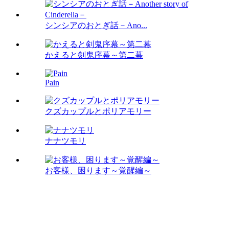
シンシアのおとぎ話－Ano...
かえると剣鬼序幕～第二幕
Pain
クズカップルとポリアモリー
ナナツモリ
お客様、困ります～覚醒編～