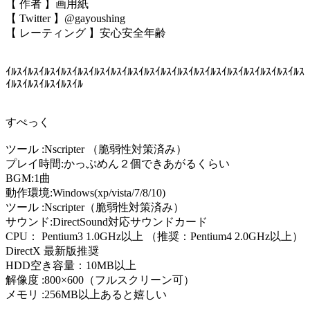
【 作者 】画用紙
【 Twitter 】@gayoushing
【 レーティング 】安心安全年齢
ｲﾙｽｲﾙｽｲﾙｽｲﾙｽｲﾙｽｲﾙｽｲﾙｽｲﾙｽｲﾙｽｲﾙｽｲﾙｽｲﾙｽｲﾙｽｲﾙｽｲﾙｽｲﾙｽｲﾙｽｲﾙｽ
ｲﾙｽｲﾙｽｲﾙｽｲﾙｽｲﾙ
すぺっく
ツール :Nscripter （脆弱性対策済み）
プレイ時間:かっぷめん２個できあがるくらい
BGM:1曲
動作環境:Windows(xp/vista/7/8/10)
ツール :Nscripter（脆弱性対策済み）
サウンド:DirectSound対応サウンドカード
CPU： Pentium3 1.0GHz以上 （推奨：Pentium4 2.0GHz以上）
DirectX 最新版推奨
HDD空き容量：10MB以上
解像度 :800×600（フルスクリーン可）
メモリ :256MB以上あると嬉しい