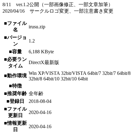
8/11 ver.1.2公開（一部画像修正、一部文章加筆）
2020/04/16 サークルロゴ変更、一部注意書き変更
■ファイル
irusu.zip
名
■バージョ
1.2
ン
■容量
6,188 KByte
■必要ラン
DirectX最新版
タイム
Win XP/VISTA 32bit/VISTA 64bit/7 32bit/7 64bit/8
■動作環境
32bit/8 64bit/10 32bit/10 64bit
■特徴
■推奨年齢
全年齢
■登録日
2018-08-04
■ファイル
2020-04-16
更新日
■情報更新
2020-04-16
日