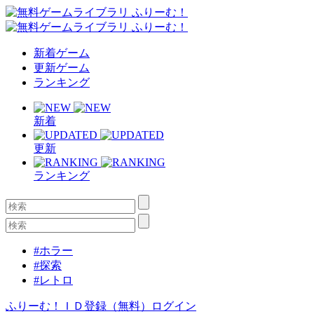
新着ゲーム
更新ゲーム
ランキング
新着
更新
ランキング
#ホラー
#探索
#レトロ
ふりーむ！ＩＤ登録（無料）
ログイン