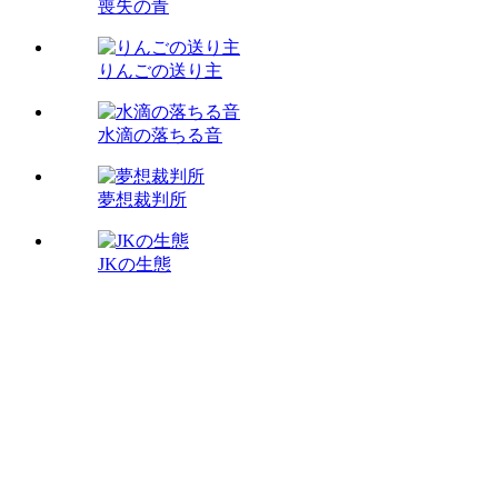
喪失の青
りんごの送り主
水滴の落ちる音
夢想裁判所
JKの生態