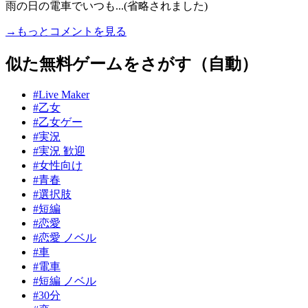
雨の日の電車でいつも...(省略されました)
→もっとコメントを見る
似た無料ゲームをさがす（自動）
#Live Maker
#乙女
#乙女ゲー
#実況
#実況 歓迎
#女性向け
#青春
#選択肢
#短編
#恋愛
#恋愛 ノベル
#車
#電車
#短編 ノベル
#30分