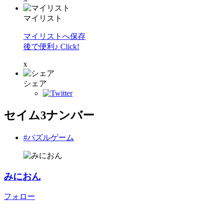
マイリスト
マイリストへ保存
後で便利♪ Click!
x
シェア
セイム3ナンバー
#パズルゲーム
みにおん
フォロー