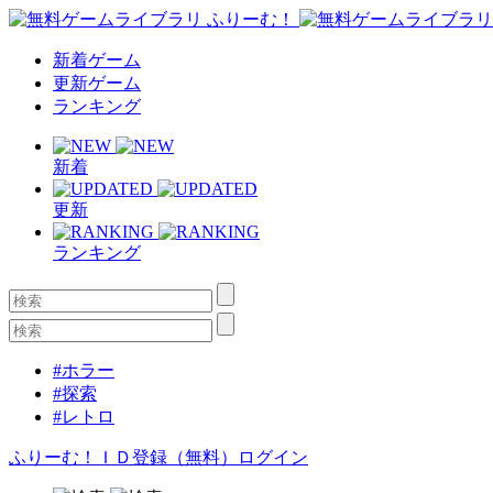
新着ゲーム
更新ゲーム
ランキング
新着
更新
ランキング
#ホラー
#探索
#レトロ
ふりーむ！ＩＤ登録（無料）
ログイン