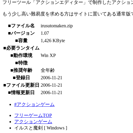
フリーツール「アクションエディター」で制作したアクショ
もう少し高い難易度を求める方はサイトに置いてある通常版で
■ファイル名
irusutomaken.zip
■バージョン
1.07
■容量
1,426 KByte
■必要ランタイム
■動作環境
Win XP
■特徴
■推奨年齢
全年齢
■登録日
2006-11-21
■ファイル更新日
2006-11-21
■情報更新日
2006-11-21
#アクションゲーム
フリーゲームTOP
アクションゲーム
イルスと魔剣 [ Windows ]