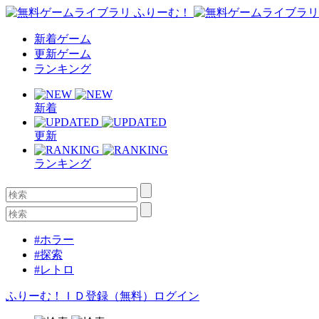
新着ゲーム
更新ゲーム
ランキング
新着
更新
ランキング
#ホラー
#探索
#レトロ
ふりーむ！ＩＤ登録（無料）
ログイン