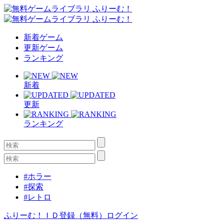
新着ゲーム
更新ゲーム
ランキング
新着
更新
ランキング
#ホラー
#探索
#レトロ
ふりーむ！ＩＤ登録（無料）
ログイン