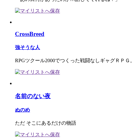
CrossBreed
強そうな人
RPGツクール2000でつくった戦闘なしギャグＲＰＧ。
名前のない夜
ぬのめ
ただ そこにあるだけの物語