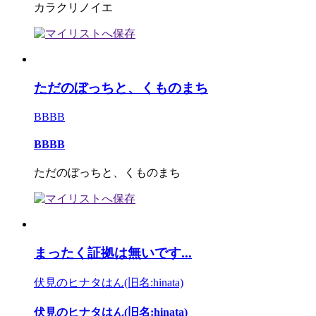
カラクリノイエ
ただのぼっちと、くものまち
BBBB
BBBB
ただのぼっちと、くものまち
まったく証拠は無いです...
伏見のヒナタはん(旧名:hinata)
伏見のヒナタはん(旧名:hinata)