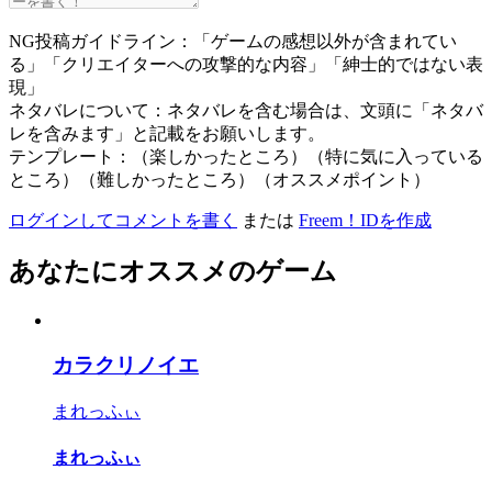
NG投稿ガイドライン：「ゲームの感想以外が含まれてい
る」「クリエイターへの攻撃的な内容」「紳士的ではない表
現」
ネタバレについて：ネタバレを含む場合は、文頭に「ネタバ
レを含みます」と記載をお願いします。
テンプレート：（楽しかったところ）（特に気に入っている
ところ）（難しかったところ）（オススメポイント）
ログインしてコメントを書く
または
Freem！IDを作成
あなたにオススメのゲーム
カラクリノイエ
まれっふぃ
まれっふぃ