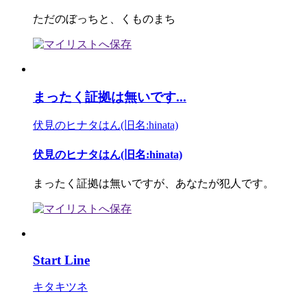
ただのぼっちと、くものまち
まったく証拠は無いです...
伏見のヒナタはん(旧名:hinata)
伏見のヒナタはん(旧名:hinata)
まったく証拠は無いですが、あなたが犯人です。
Start Line
キタキツネ