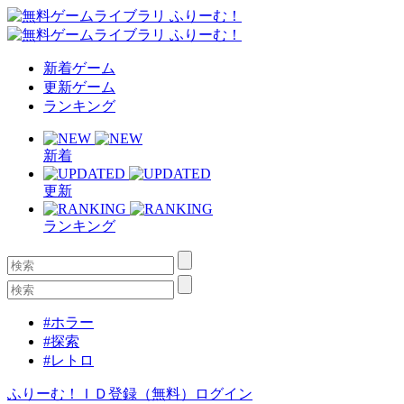
新着ゲーム
更新ゲーム
ランキング
新着
更新
ランキング
#ホラー
#探索
#レトロ
ふりーむ！ＩＤ登録（無料）
ログイン