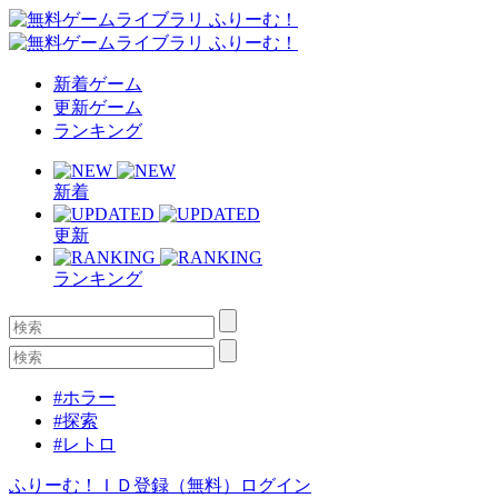
新着ゲーム
更新ゲーム
ランキング
新着
更新
ランキング
#ホラー
#探索
#レトロ
ふりーむ！ＩＤ登録（無料）
ログイン