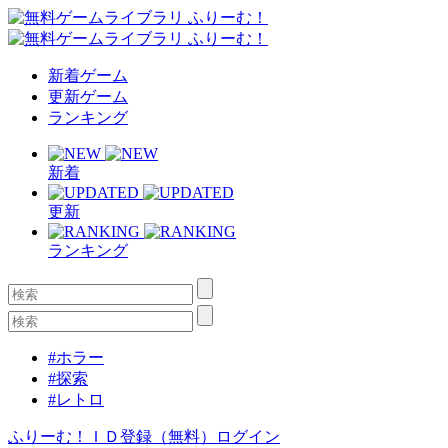
新着ゲーム
更新ゲーム
ランキング
新着
更新
ランキング
#ホラー
#探索
#レトロ
ふりーむ！ＩＤ登録（無料）
ログイン