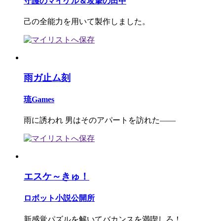
守護のマイケル＆攻撃の田中
己の全能力を用いて製作しました。
雨ガ止ム刻
琉Games
雨に誘われ 男はそのアパートを訪れた――
エスケ～きゅ！
ロボット小説公開所
新感覚パズルを解いてバカンスを満喫しろ！