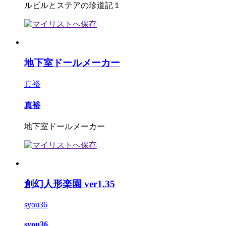
ルビルとステアの珍道記１
地下室ドールメーカー
真裕
真裕
地下室ドールメーカー
創幻人形楽園 ver1.35
syou36
syou36