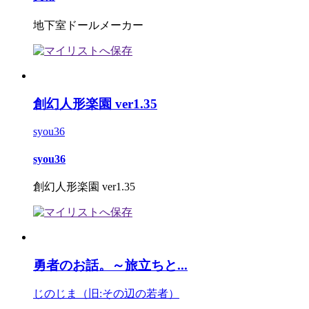
地下室ドールメーカー
創幻人形楽園 ver1.35
syou36
syou36
創幻人形楽園 ver1.35
勇者のお話。～旅立ちと...
じのじま（旧:その辺の若者）