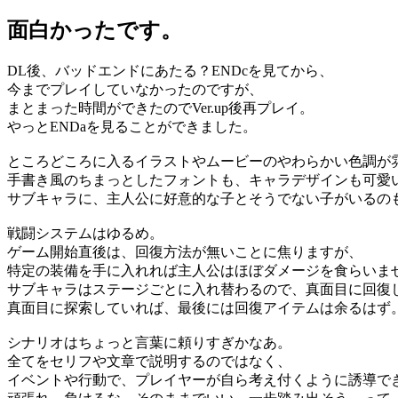
面白かったです。
DL後、バッドエンドにあたる？ENDcを見てから、
今までプレイしていなかったのですが、
まとまった時間ができたのでVer.up後再プレイ。
やっとENDaを見ることができました。
ところどころに入るイラストやムービーのやわらかい色調が
手書き風のちまっとしたフォントも、キャラデザインも可愛
サブキャラに、主人公に好意的な子とそうでない子がいるの
戦闘システムはゆるめ。
ゲーム開始直後は、回復方法が無いことに焦りますが、
特定の装備を手に入れれば主人公はほぼダメージを食らいま
サブキャラはステージごとに入れ替わるので、真面目に回復
真面目に探索していれば、最後には回復アイテムは余るはず
シナリオはちょっと言葉に頼りすぎかなあ。
全てをセリフや文章で説明するのではなく、
イベントや行動で、プレイヤーが自ら考え付くように誘導で