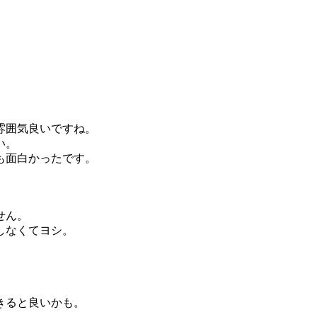
雰囲気良いですね。
い。
も面白かったです。
せん。
しなくてヨシ。
。
きると良いかも。