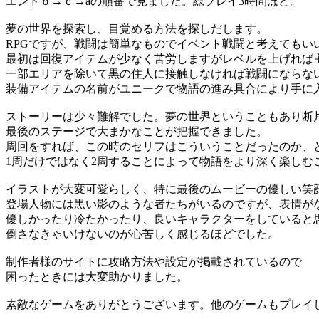
エンドｂ→ｃ→aの順番で見ました。総プレイ3時間ほど。
夢の世界を探索し、目覚める方法を探しだします。
RPGですが、戦闘は簡単なものでイベント戦闘と考えてもい
最初は回復アイテムが少なく苦労しますがレベルを上げれば
一部エリアを除いて黒の住人に接触しなければ戦闘にならな
装備アイテムの名前がユニークで物語の進み具合により手に
ストーリーは少々難解でした。夢の世界ということもあり断
最後のステージで大まかなことが把握できました。
周回をすれば、この時のセリフはこういうことだったのか、
1周だけではなく2周することによって物語をより深く楽しむ
イラストが大変可愛らしく、特に最後のムービーの優しい笑
登場人物には黒い影のような者たちがいるのですが、表情が
優しかったり冷たかったり、良いキャラクターをしていると
倒さなきゃいけないのが心苦しく感じるほどでした。
制作者様のサイトに攻略方法や設定が掲載されているので
困ったときには大変助かりました。
素敵なゲームをありがとうございます。他のゲームもプレイ