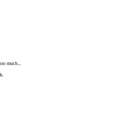
 too much...
k.