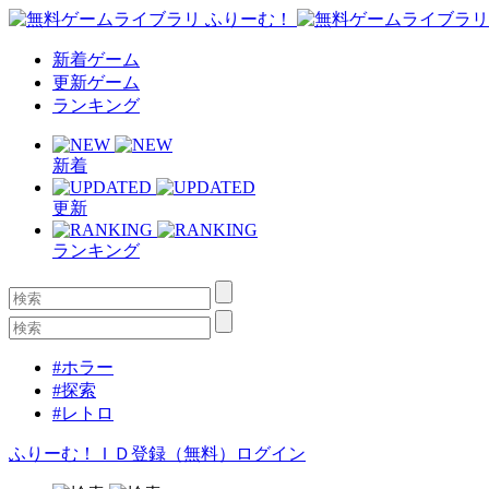
新着ゲーム
更新ゲーム
ランキング
新着
更新
ランキング
#ホラー
#探索
#レトロ
ふりーむ！ＩＤ登録（無料）
ログイン