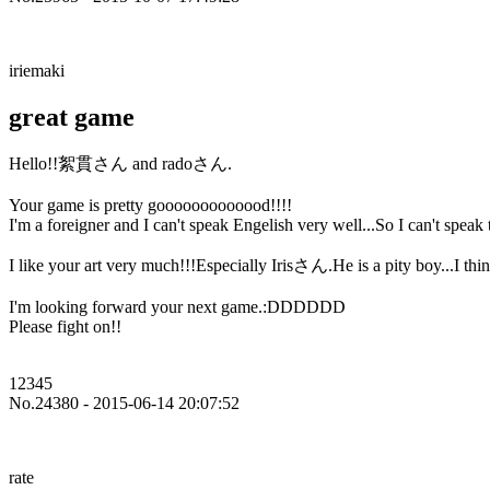
iriemaki
great game
Hello!!絮貫さん and radoさん.
Your game is pretty gooooooooooood!!!!
I'm a foreigner and I can't speak Engelish very well...So I can't speak
I like your art very much!!!Especially Irisさん.He is a pity boy...I thin
I'm looking forward your next game.:DDDDDD
Please fight on!!
12345
No.24380 - 2015-06-14 20:07:52
rate