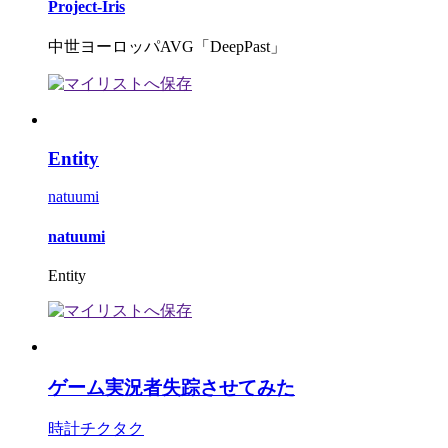
Project-Iris
中世ヨーロッパAVG「DeepPast」
Entity
natuumi
natuumi
Entity
ゲーム実況者失踪させてみた
時計チクタク