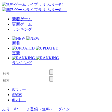
新着ゲーム
更新ゲーム
ランキング
新着
更新
ランキング
#ホラー
#探索
#レトロ
ふりーむ！ＩＤ登録（無料）
ログイン