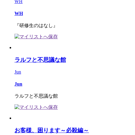
WH
WH
『研修生のはなし』
ラルフと不思議な館
Jun
Jun
ラルフと不思議な館
お客様、困ります～必殺編～